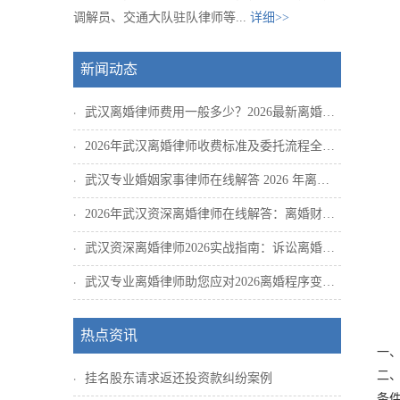
调解员、交通大队驻队律师等...
详细>>
新闻动态
武汉离婚律师费用一般多少？2026最新离婚流程与财产分割咨询指南
2026年武汉离婚律师收费标准及委托流程全解析，帮你选对专业婚姻律师
武汉专业婚姻家事律师在线解答 2026 年离婚流程与财产分割新规
2026年武汉资深离婚律师在线解答：离婚财产分割与抚养权纠纷怎么处理
武汉资深离婚律师2026实战指南：诉讼离婚全流程、彩礼返还与过错赔偿
武汉专业离婚律师助您应对2026离婚程序变化，掌握证据收集与债务处理要点
热点资讯
一
二
挂名股东请求返还投资款纠纷案例
条