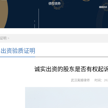
证明
>
东出资验质证明
诚实出资的股东是否有权起
武汉离婚律师
时间：2024