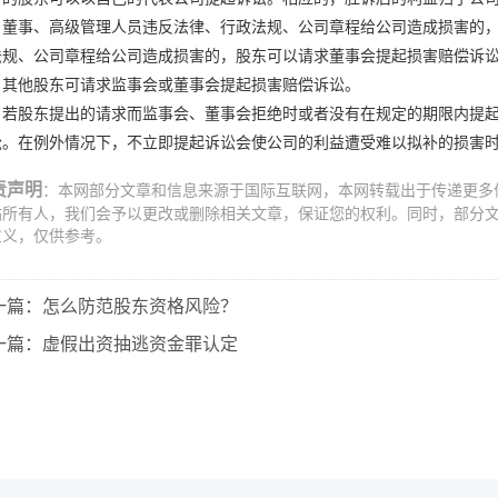
、董事、高级管理人员违反法律、行政法规、公司章程给公司造成损害的
法规、公司章程给公司造成损害的，股东可以请求董事会提起损害赔偿诉
，其他股东可请求监事会或董事会提起损害赔偿诉讼。
、若股东提出的请求而监事会、董事会拒绝时或者没有在规定的期限内提
讼。在例外情况下，不立即提起诉讼会使公司的利益遭受难以拟补的损害
责声明
：本网部分文章和信息来源于国际互联网，本网转载出于传递更多
站所有人，我们会予以更改或删除相关文章，保证您的权利。同时，部分
意义，仅供参考。
一篇：
怎么防范股东资格风险？
一篇：
虚假出资抽逃资金罪认定